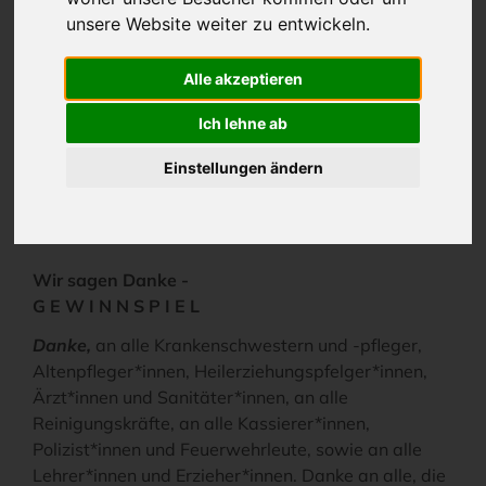
USEDOM) gewinnen können. Wir wünschen Ihnen
unsere Website weiter zu entwickeln.
viel Glück und vielleicht dürfen wir Sie schon bald in
einem unserer VINETA HOTELS USEDOM begrüßen.
Alle akzeptieren
Ich lehne ab
GEWINNSPIEL
Einstellungen ändern
PANDEMIE - HELDEN
Wir sagen Danke -
G E W I N N S P I E L
Danke,
an alle Krankenschwestern und -pfleger,
Altenpfleger*innen, Heilerziehungspfelger*innen,
Ärzt*innen und Sanitäter*innen, an alle
Reinigungskräfte, an alle Kassierer*innen,
Polizist*innen und Feuerwehrleute, sowie an alle
Lehrer*innen und Erzieher*innen. Danke an alle, die