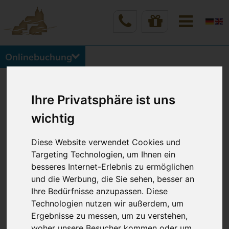
Onlinebuchung
Vineta Hotels Usedom
Home
Buchung & Kontakt
VINETA Gewinnspiel
Ihre Privatsphäre ist uns
wichtig
Diese Website verwendet Cookies und
Targeting Technologien, um Ihnen ein
besseres Internet-Erlebnis zu ermöglichen
VINETA GEWINNSPIELE
und die Werbung, die Sie sehen, besser an
Ihre Bedürfnisse anzupassen. Diese
Hier erfahren Sie, wie Sie an unseren VINETA
Technologien nutzen wir außerdem, um
Gewinnspielen teilnehmen und tolle Preise (wie z.B.
Ergebnisse zu messen, um zu verstehen,
eine Übernachtung in einem VINETA HOTEL
woher unsere Besucher kommen oder um