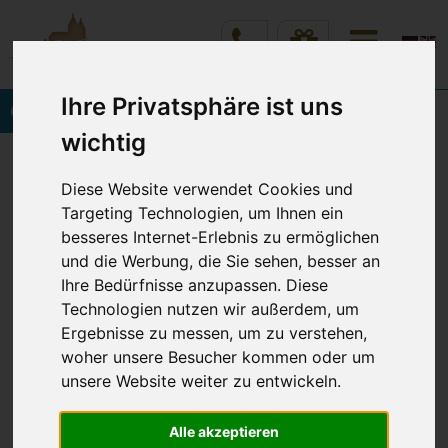
Ihre Privatsphäre ist uns
Onlinebuchung
wichtig
Vineta Hotels Usedom
Home
Kulinarik - Essen & Trinken
Diese Website verwendet Cookies und
Produkte aus der Region
Targeting Technologien, um Ihnen ein
besseres Internet-Erlebnis zu ermöglichen
und die Werbung, die Sie sehen, besser an
PRODUKTE AUS DER
Ihre Bedürfnisse anzupassen. Diese
Technologien nutzen wir außerdem, um
REGION
Ergebnisse zu messen, um zu verstehen,
woher unsere Besucher kommen oder um
unsere Website weiter zu entwickeln.
Ob
Dinner am Meer
oder
Alle akzeptieren