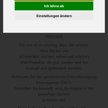
Essen am Achterwasser
mit Panoramablick
Ich lehne ab
Bei uns kommen kulinarische Werte auf den Tisch.
Einstellungen ändern
Schon immer gab es gute Lebensmittel aus
unserer Region und Heimat,
die heute umso mehr von einem unschätzbarem
Wert sind.
Für uns ist es wichtig, dass Sie wissen:
Was Sie bei uns
schmecken, riechen, sehen und erleben
sind Produkte, die gut, sauber und fair
erzeugt und gehandelt werden.
Vertrauen Sie der persönlichen Entschleunigung
ihres eigenen ICH´s:
Genießen Sie bewußt, was die Region in der
jeweiligen Saison
zu bieten hat.