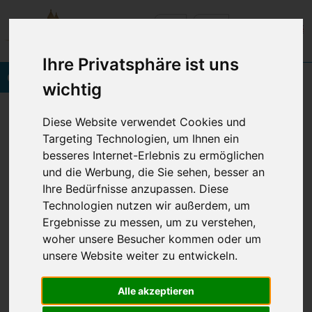
Ihre Privatsphäre ist uns
Onlinebuchung
wichtig
Vineta Hotels Usedom
Home
Diese Website verwendet Cookies und
Verschiedenes
Bildergalerie
Targeting Technologien, um Ihnen ein
besseres Internet-Erlebnis zu ermöglichen
und die Werbung, die Sie sehen, besser an
Ihre Bedürfnisse anzupassen. Diese
© 2026 VINETA HOTELS USEDOM
Technologien nutzen wir außerdem, um
Navigation
Impressum
Datenschutz
AGB
BFSG
Ergebnisse zu messen, um zu verstehen,
überspringen
woher unsere Besucher kommen oder um
unsere Website weiter zu entwickeln.
Cookie Einstellungen anpassen
Alle akzeptieren