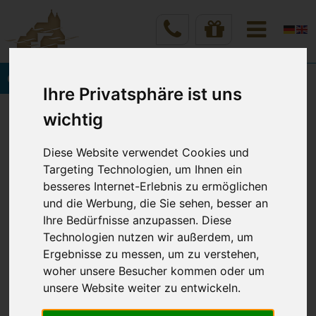
Onlinebuchung
Ihre Privatsphäre ist uns
Vineta Hotels Usedom
Home
wichtig
Angebote & Preise
Romantische Momente
Diese Website verwendet Cookies und
Targeting Technologien, um Ihnen ein
ROMANTISCHE MOMENTE
besseres Internet-Erlebnis zu ermöglichen
und die Werbung, die Sie sehen, besser an
in den VINETA HOTELS USEDOM
Ihre Bedürfnisse anzupassen. Diese
Technologien nutzen wir außerdem, um
Ergebnisse zu messen, um zu verstehen,
Verbringen Sie ihre Zeit zu Zweit auf der
woher unsere Besucher kommen oder um
Romantikinsel Usedom. Ihre zauberhafte Auszeit
unsere Website weiter zu entwickeln.
mit den Liebsten wird begleitet durch das herrliche
Rauschen der Ostsee, dem weichen, weißen