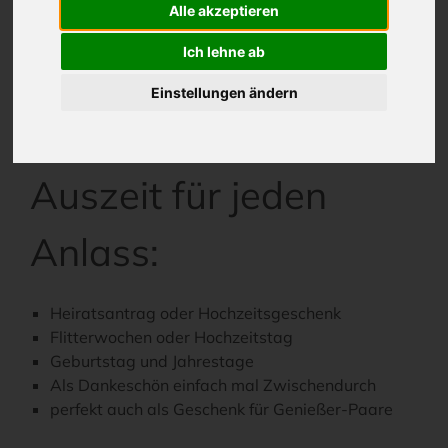
Alle akzeptieren
Sandstrand und einer einzigartigen Natur.
Entspannen Sie Körper, Geist und Seele und freuen
Ich lehne ab
Sie sich auf romantische Sonnenuntergänge in
stimmungsvoller Atmosphäre.
Einstellungen ändern
Ihre Romantik-
Auszeit für jeden
Anlass:
Heiratsantrag oder Hochzeitsgeschenk
Flitterwochen oder Hochzeitstag
Geburtstag und Jahrestage
Als Dankeschön einfach mal Zwischendurch
perfekt auch als Geschenk für Genießer-Paare