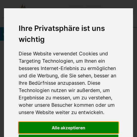
Ihre Privatsphäre ist uns
Onlinebuchung
wichtig
Vineta Hotels Usedom
Home
Diese Website verwendet Cookies und
Rund um Ihren Wohlfühlurlaub
Geburtstag
Targeting Technologien, um Ihnen ein
besseres Internet-Erlebnis zu ermöglichen
und die Werbung, die Sie sehen, besser an
© 2026 VINETA HOTELS USEDOM
Ihre Bedürfnisse anzupassen. Diese
Navigation
Impressum
Datenschutz
AGB
BFSG
überspringen
Technologien nutzen wir außerdem, um
Ergebnisse zu messen, um zu verstehen,
woher unsere Besucher kommen oder um
Cookie Einstellungen anpassen
unsere Website weiter zu entwickeln.
Alle akzeptieren