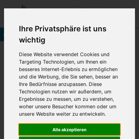
Ihre Privatsphäre ist uns
Onlinebuchung
wichtig
Vineta Hotels Usedom
Home
Diese Website verwendet Cookies und
Kulinarik - Essen & Trinken
Antwort Tischreservierung
Targeting Technologien, um Ihnen ein
besseres Internet-Erlebnis zu ermöglichen
und die Werbung, die Sie sehen, besser an
Ihre Bedürfnisse anzupassen. Diese
VIELEN DANK !
Technologien nutzen wir außerdem, um
Ergebnisse zu messen, um zu verstehen,
Wir haben Ihre Reservierungsanfrage erhalten und
woher unsere Besucher kommen oder um
leiten diese an unsere zuständige Eventabteilung
unsere Website weiter zu entwickeln.
weiter.
Sie erhalten schnellstmöglich eine Antwort von uns.
Alle akzeptieren